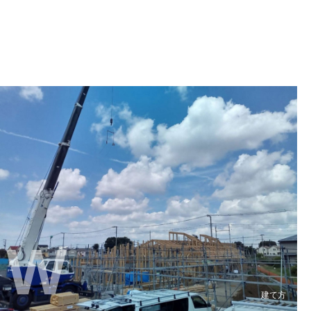
W
建て方