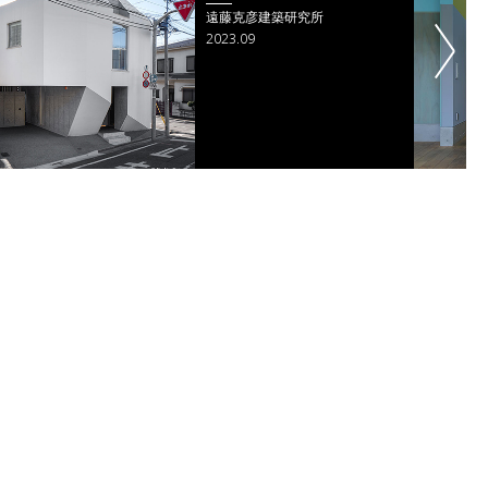
原広司+アトリエ・ファイ建築研
究所
2022.12