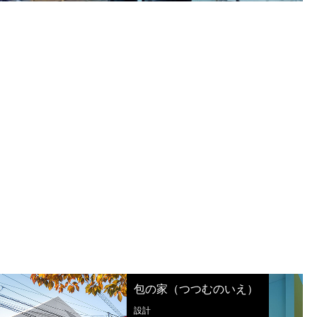
eggg park
設計