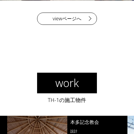
viewページへ
work
TH-1の施工物件
包の家（つつむのいえ）
設計