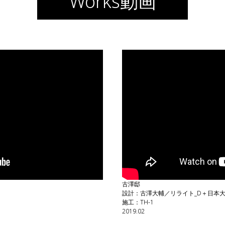
Works動画
古澤邸
設計：古澤大輔／リライト_D＋日本
施工：TH-1
2019.02