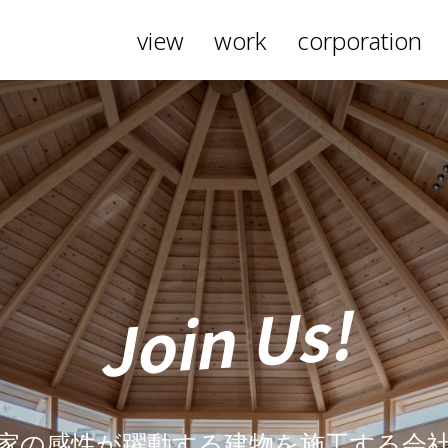
view
work
corporation
Join Us!
家の感性が躍動する建物を施工する会